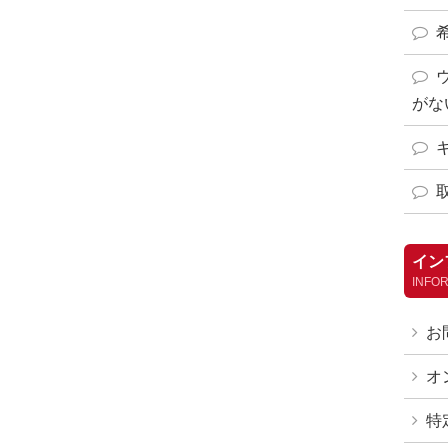
がな
イン
INFO
お
オ
特