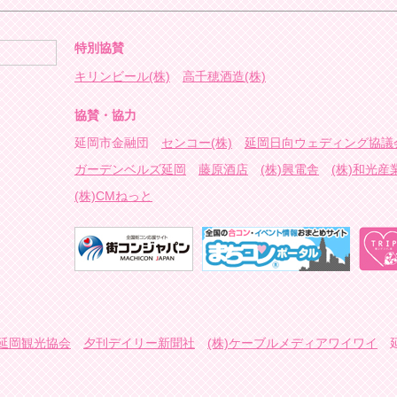
特別協賛
キリンビール(株)
高千穂酒造(株)
協賛・協力
延岡市金融団
センコー(株)
延岡日向ウェディング協議
ガーデンベルズ延岡
藤原酒店
(株)興電舎
(株)和光産
(株)CMねっと
延岡観光協会
夕刊デイリー新聞社
(株)ケーブルメディアワイワイ