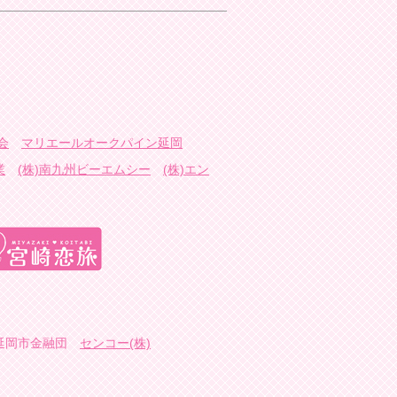
会
マリエールオークパイン延岡
業
(株)南九州ビーエムシー
(株)エン
延岡市金融団
センコー(株)