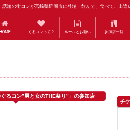
話題の街コンが宮崎県延岡市に登場！飲んで、食べて、出逢
HOME
ぐるコンって？
ルールとお願い
参加店一覧
おかぐるコン"男と女のTHE祭り"」の参加店
チ