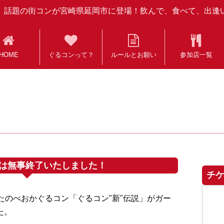
話題の街コンが宮崎県延岡市に登場！飲んで、食べて、出逢
HOME
ぐるコンって？
ルールとお願い
参加店一覧
」は無事終了いたしました！
チ
迎えたのべおかぐるコン「ぐるコン"新"伝説」がガー
た。