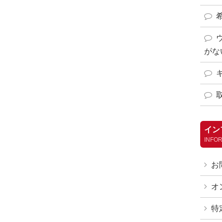
がな
イン
INFO
お
オ
特