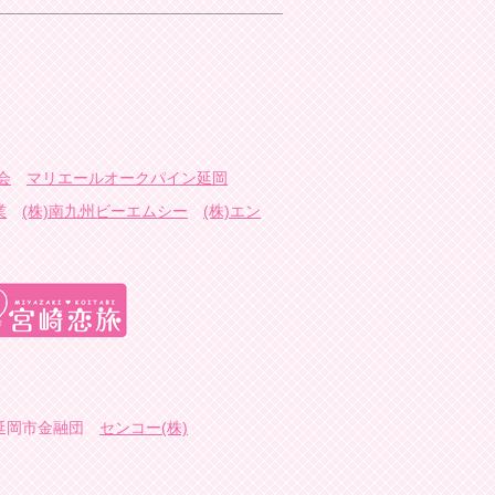
会
マリエールオークパイン延岡
業
(株)南九州ビーエムシー
(株)エン
延岡市金融団
センコー(株)