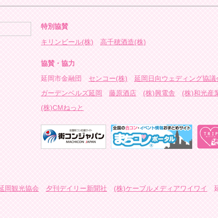
特別協賛
キリンビール(株)
高千穂酒造(株)
協賛・協力
延岡市金融団
センコー(株)
延岡日向ウェディング協議
ガーデンベルズ延岡
藤原酒店
(株)興電舎
(株)和光産
(株)CMねっと
延岡観光協会
夕刊デイリー新聞社
(株)ケーブルメディアワイワイ