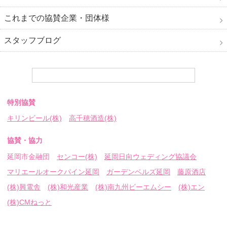
これまでの協賛企業・団体様
スタッフブログ
特別協賛
キリンビール(株)
高千穂酒造(株)
協賛・協力
延岡市金融団
センコー(株)
延岡日向ウェディング協議会
マリエールオークパイン延岡
ガーデンベルズ延岡
藤原酒店
(株)興電舎
(株)和光産業
(株)南九州ビーエムシー
(株)エン
(株)CMねっと