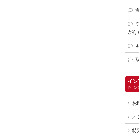
がな
イン
INFO
お
オ
特