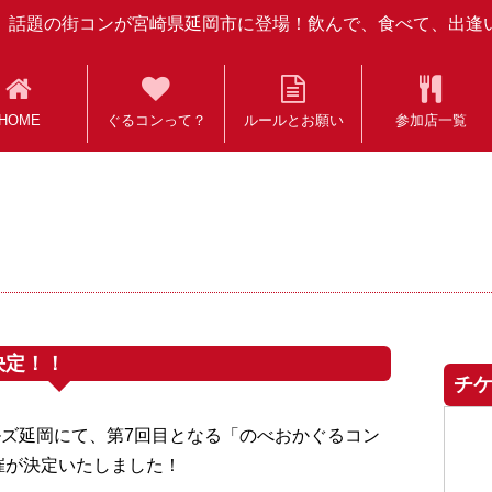
話題の街コンが宮崎県延岡市に登場！飲んで、食べて、出逢
HOME
ぐるコンって？
ルールとお願い
参加店一覧
決定！！
チ
ンベルズ延岡にて、第7回目となる「のべおかぐるコン
開催が決定いたしました！