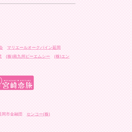
会
マリエールオークパイン延岡
業
(株)南九州ビーエムシー
(株)エン
延岡市金融団
センコー(株)