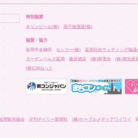
特別協賛
キリンビール(株)
高千穂酒造(株)
協賛・協力
延岡市金融団
センコー(株)
延岡日向ウェディング協議
ガーデンベルズ延岡
藤原酒店
(株)興電舎
(株)和光産
(株)CMねっと
延岡観光協会
夕刊デイリー新聞社
(株)ケーブルメディアワイワイ